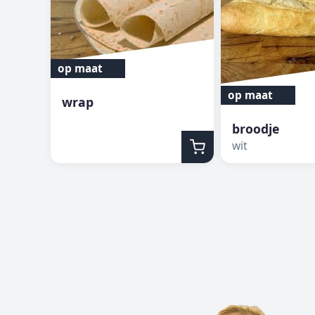
op maat
op maat
wrap
broodje
wit