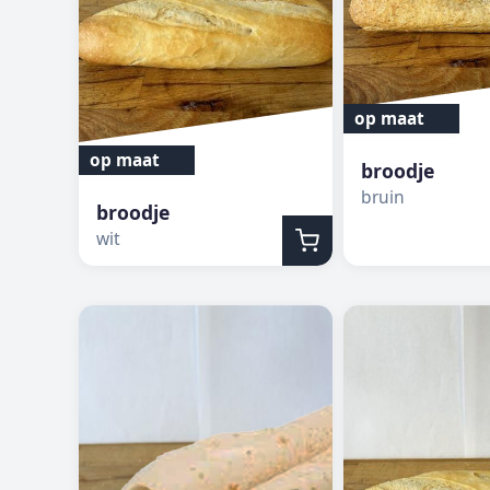
op maat
op maat
broodje
bruin
broodje
wit