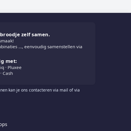
e broodje zelf samen.
 smaak!
inaties ..., eenvoudig samenstellen via
ig met:
iq · Pluxee
· Cash
nen kan je ons contacteren via mail of via
ops