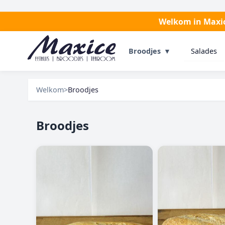
Welkom in Maxice
Salades
Broodjes
▼
Welkom
>
Broodjes
Broodjes