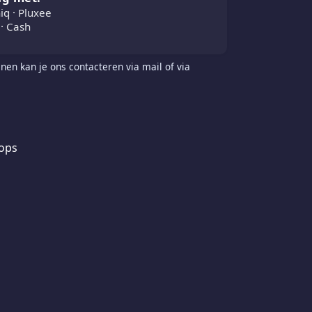
iq · Pluxee
· Cash
nen kan je ons contacteren via mail of via
ops