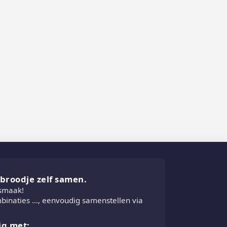
e broodje zelf samen.
 smaak!
inaties ..., eenvoudig samenstellen via
ig met: