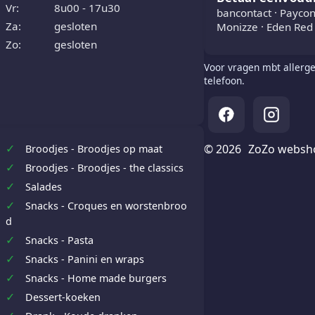
Vr:
8u00 - 17u30
bancontact · Paycon
Za:
gesloten
Monizze · Eden Red 
Zo:
gesloten
Voor vragen mbt allerge
telefoon.
✓
© 2026
ZoZo websh
Broodjes - Broodjes op maat
✓
Broodjes - Broodjes - the classics
✓
Salades
✓
Snacks - Croques en worstenbroo
d
✓
Snacks - Pasta
✓
Snacks - Panini en wraps
✓
Snacks - Home made burgers
✓
Dessert-koeken