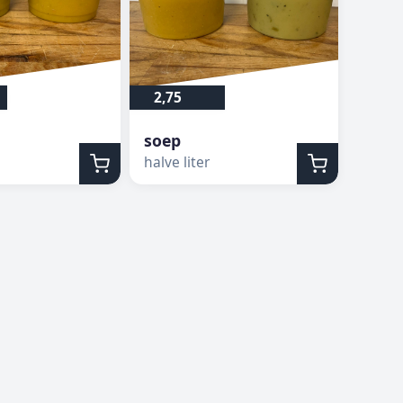
2,75
soep
halve liter