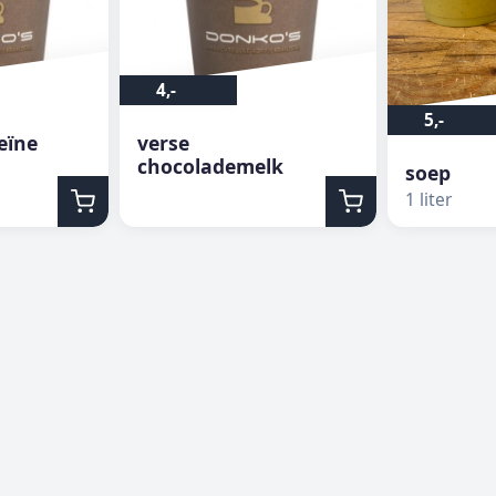
4,-
5,-
feïne
verse
chocolademelk
soep
1 liter