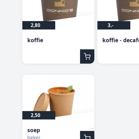
2,80
3,-
koffie
koffie - deca
2,50
soep
beker