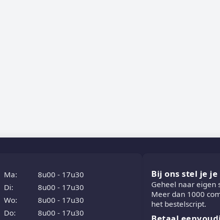
Bij ons stel je j
Ma:
8u00 - 17u30
Geheel naar eigen
Di:
8u00 - 17u30
Meer dan 1000 comb
Wo:
8u00 - 17u30
het bestelscript.
Do:
8u00 - 17u30
Betaal eenvoud